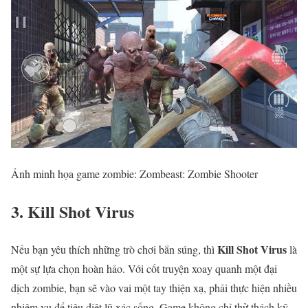
Ảnh minh họa game zombie: Zombeast: Zombie Shooter
3. Kill Shot Virus
Kill Shot Virus
Nếu bạn yêu thích những trò chơi bắn súng, thì
là
một sự lựa chọn hoàn hảo. Với cốt truyện xoay quanh một đại
dịch zombie, bạn sẽ vào vai một tay thiện xạ, phải thực hiện nhiều
nhiệm vụ để tiêu diệt lũ xác sống. Game không chỉ thử thách kỹ