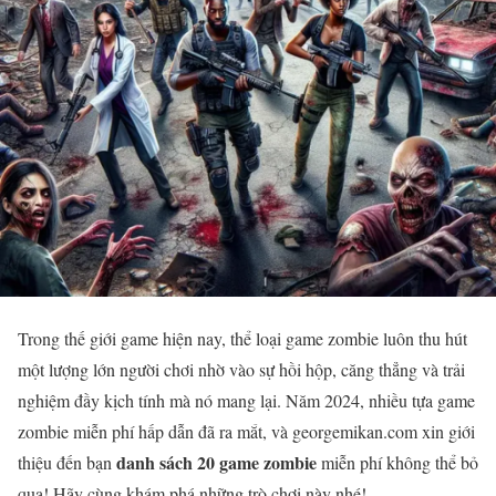
Trong thế giới game hiện nay, thể loại game zombie luôn thu hút
một lượng lớn người chơi nhờ vào sự hồi hộp, căng thẳng và trải
nghiệm đầy kịch tính mà nó mang lại. Năm 2024, nhiều tựa game
zombie miễn phí hấp dẫn đã ra mắt, và georgemikan.com xin giới
danh sách 20 game zombie
thiệu đến bạn
miễn phí không thể bỏ
qua! Hãy cùng khám phá những trò chơi này nhé!