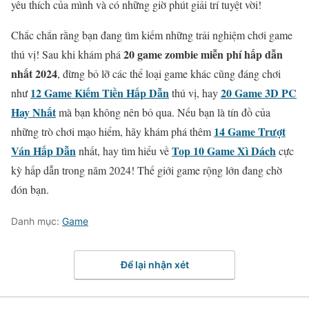
yêu thích của mình và có những giờ phút giải trí tuyệt vời!
Chắc chắn rằng bạn đang tìm kiếm những trải nghiệm chơi game
20 game zombie miễn phí hấp dẫn
thú vị! Sau khi khám phá
nhất 2024
, đừng bỏ lỡ các thể loại game khác cũng đáng chơi
12 Game Kiếm Tiền Hấp Dẫn
20 Game 3D PC
như
thú vị, hay
Hay Nhất
mà bạn không nên bỏ qua. Nếu bạn là tín đồ của
14 Game Trượt
những trò chơi mạo hiểm, hãy khám phá thêm
Ván Hấp Dẫn
Top 10 Game Xì Dách
nhất, hay tìm hiểu về
cực
kỳ hấp dẫn trong năm 2024! Thế giới game rộng lớn đang chờ
đón bạn.
Danh mục:
Game
Để lại nhận xét