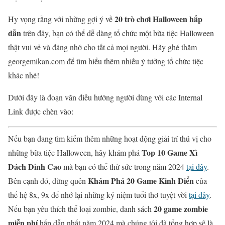
20 trò chơi Halloween hấp
Hy vọng rằng với những gợi ý về
dẫn
trên đây, bạn có thể dễ dàng tổ chức một bữa tiệc Halloween
thật vui vẻ và đáng nhớ cho tất cả mọi người. Hãy ghé thăm
georgemikan.com để tìm hiểu thêm nhiều ý tưởng tổ chức tiệc
khác nhé!
Dưới đây là đoạn văn điều hướng người dùng với các Internal
Link được chèn vào:
Nếu bạn đang tìm kiếm thêm những hoạt động giải trí thú vị cho
Top 10 Game Xì
những bữa tiệc Halloween, hãy khám phá
Dách Đỉnh Cao
mà bạn có thể thử sức trong năm 2024
tại đây
.
Khám Phá 20 Game Kinh Điển
Bên cạnh đó, đừng quên
của
thế hệ 8x, 9x để nhớ lại những kỷ niệm tuổi thơ tuyệt vời
tại đây
.
20 game zombie
Nếu bạn yêu thích thể loại zombie, danh sách
miễn phí
hấp dẫn nhất năm 2024 mà chúng tôi đã tổng hợp sẽ là