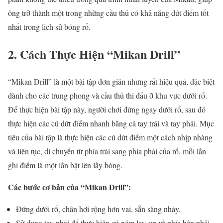
ông trở thành một trong những cầu thủ có khả năng dứt điểm tốt
nhất trong lịch sử bóng rổ.
2. Cách Thực Hiện “Mikan Drill”
“Mikan Drill” là một bài tập đơn giản nhưng rất hiệu quả, đặc biệt
dành cho các trung phong và cầu thủ thi đấu ở khu vực dưới rổ.
Để thực hiện bài tập này, người chơi đứng ngay dưới rổ, sau đó
thực hiện các cú dứt điểm nhanh bằng cả tay trái và tay phải. Mục
tiêu của bài tập là thực hiện các cú dứt điểm một cách nhịp nhàng
và liên tục, di chuyển từ phía trái sang phía phải của rổ, mỗi lần
ghi điểm là một lần bật lên lấy bóng.
Các bước cơ bản của “Mikan Drill”:
Đứng dưới rổ, chân hơi rộng hơn vai, sẵn sàng nhảy.
Sử dụng tay phải để thực hiện cú ném lay-up về phía bên phải