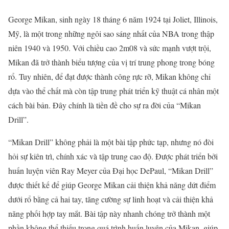
George Mikan, sinh ngày 18 tháng 6 năm 1924 tại Joliet, Illinois,
Mỹ, là một trong những ngôi sao sáng nhất của NBA trong thập
niên 1940 và 1950. Với chiều cao 2m08 và sức mạnh vượt trội,
Mikan đã trở thành biểu tượng của vị trí trung phong trong bóng
rổ. Tuy nhiên, để đạt được thành công rực rỡ, Mikan không chỉ
dựa vào thể chất mà còn tập trung phát triển kỹ thuật cá nhân một
cách bài bản. Đây chính là tiền đề cho sự ra đời của “Mikan
Drill”.
“Mikan Drill” không phải là một bài tập phức tạp, nhưng nó đòi
hỏi sự kiên trì, chính xác và tập trung cao độ. Được phát triển bởi
huấn luyện viên Ray Meyer của Đại học DePaul, “Mikan Drill”
được thiết kế để giúp George Mikan cải thiện khả năng dứt điểm
dưới rổ bằng cả hai tay, tăng cường sự linh hoạt và cải thiện khả
năng phối hợp tay mắt. Bài tập này nhanh chóng trở thành một
phần không thể thiếu trong quá trình huấn luyện của Mikan, giúp