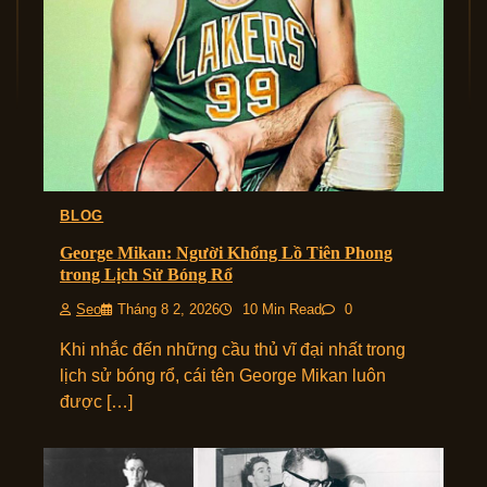
BLOG
George Mikan: Người Khổng Lồ Tiên Phong
trong Lịch Sử Bóng Rổ
Seo
Tháng 8 2, 2026
10 Min Read
0
Khi nhắc đến những cầu thủ vĩ đại nhất trong
lịch sử bóng rổ, cái tên George Mikan luôn
được […]