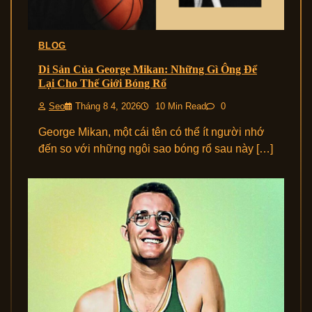
BLOG
Di Sản Của George Mikan: Những Gì Ông Để
Lại Cho Thế Giới Bóng Rổ
Seo
Tháng 8 4, 2026
10 Min Read
0
George Mikan, một cái tên có thể ít người nhớ
đến so với những ngôi sao bóng rổ sau này […]