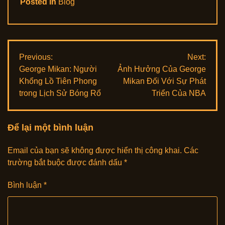
Posted in
Blog
Điều
Previous:
Next:
George Mikan: Người
Ảnh Hưởng Của George
hướng
Khổng Lồ Tiên Phong
Mikan Đối Với Sự Phát
bài
trong Lịch Sử Bóng Rổ
Triển Của NBA
viết
Để lại một bình luận
Email của bạn sẽ không được hiển thị công khai.
Các
trường bắt buộc được đánh dấu
*
Bình luận
*