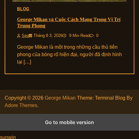
BLOG
George Mikan và Cuộc Cách Mạng Trong Vị Trí
Trung Phong
Seo
Tháng 8 3, 2026
9 Min Read
0
George Mikan là một trong những cầu thủ tiên
phong của bóng rổ hiện đại, người đã định hình
lại […]
Copyright © 2026
George Mikan
Theme: Terminal Blog By
Adore Themes
.
Go to mobile version
rikvip
sunwin