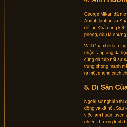
George Mikan đã mở 
Abdul-Jabbar, và Sha
để lại. Khả năng kết
phong, đều là những 
Wilt Chamberlain, ng
nhận rằng ông đã học
cũng đã tiếp nối sự s
trung phong mạnh mẽ 
ra một phong cách c
5.
Di Sản Củ
Ngoài sự nghiệp thi 
đồng và xã hội. Sau k
việc làm huấn luyện v
nhiều chương trình bó