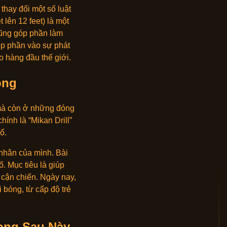
thay đổi một số luật
 lên 12 feet) là một
cũng góp phần làm
óp phần vào sự phát
o hàng đầu thế giới.
ong
 mà còn ở những đóng
hính là “Mikan Drill”
ổ.
 nhân của mình. Bài
ổ. Mục tiêu là giúp
g cận chiến. Ngày nay,
 bóng, từ cấp độ trẻ
ong Sau Này