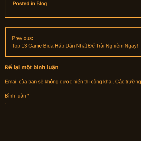
Posted in
Blog
Điều
Previous:
Top 13 Game Bida Hấp Dẫn Nhất Để Trải Nghiệm Ngay!
hướng
bài
Để lại một bình luận
viết
Email của bạn sẽ không được hiển thị công khai.
Các trường
Bình luận
*