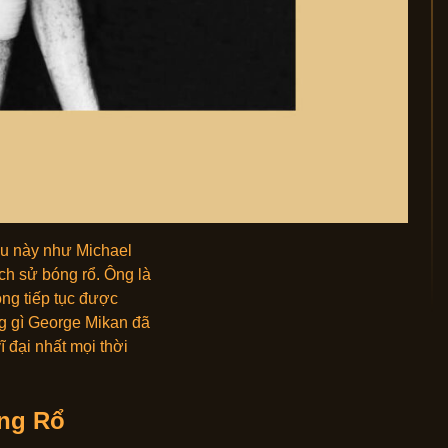
au này như Michael
ch sử bóng rổ. Ông là
 ông tiếp tục được
ng gì George Mikan đã
ĩ đại nhất mọi thời
ng Rổ