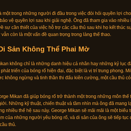
 một trong những người đi đầu trong việc đòi hỏi quyền lợi cho
ệc bảo vệ quyền lợi sau khi giải nghệ. Ông đã tham gia vào nhiề
 sự cần thiết của việc hỗ trợ các cầu thủ sau khi họ kết thúc s
vẫn còn là một vấn đề quan trọng trong làng thể thao.
 Di Sản Không Thể Phai Mờ
ikan không chỉ là những danh hiệu cá nhân hay những kỷ lục đ
hát triển của bóng rổ hiện đại, đặc biệt là vị trí trung phong. M
ực không ngừng và tinh thần thi đấu kiên cường, một cầu thủ có
ge Mikan đã giúp bóng rổ trở thành một trong những môn thể 
 giới. Những kỹ thuật, chiến thuật và tầm nhìn mà ông đã mang 
rong nhiều thế hệ sau này. George Mikan sẽ mãi mãi là một biểu
 tim của những người yêu bóng rổ, và di sản của ông sẽ tiếp tục 
cầu thủ.