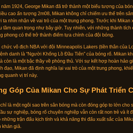
6 năm 1924, George Mikan đã trở thành một biểu tượng của bó
iều cao ấn tượng 2m08, Mikan không chỉ chiếm ưu thế trên sân
ta nhìn nhận về vai trò của một trung phong. Trước khi Mikan xuấ
 tầm quan trọng như bây giờ. Tuy nhiên, với những thành tích
g phong có thể trở thành điểm tựa chính của đội bóng.
chức vô địch NBA với đội Minneapolis Lakers (tiền thân của L
ệnh danh là “Người Khổng Lồ Đầu Tiên” của bóng rổ. Mikan kh
à còn là một bậc thầy về phòng thủ. Với sự kết hợp hoàn hảo gi
h đạo, Mikan đã định nghĩa lại vai trò của một trung phong, khi
g quanh vị trí này.
g Góp Của Mikan Cho Sự Phát Triển 
hỉ là một ngôi sao trên sân bóng mà còn đóng góp to lớn cho s
ầu sự nghiệp, bóng rổ chuyên nghiệp vẫn còn rất non trẻ và ít
 những trận đấu kịch tính và khả năng thi đấu xuất sắc của Mik
n khán giả.