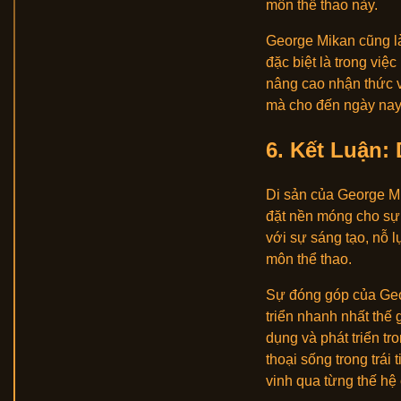
môn thể thao này.
George Mikan cũng là
đặc biệt là trong vi
nâng cao nhận thức về
mà cho đến ngày nay 
6.
Kết Luận:
Di sản của George M
đặt nền móng cho sự p
với sự sáng tạo, nỗ l
môn thể thao.
Sự đóng góp của Geor
triển nhanh nhất thế
dụng và phát triển t
thoại sống trong trái
vinh qua từng thế hệ 