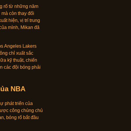
ng rổ từ những năm
 mà còn thay đổi
t hiện, vị trí trung
 của mình, Mikan đã
os Angeles Lakers
ông chỉ xuất sắc
ữa kỹ thuật, chiến
ến các đội bóng phải
Của NBA
ự phát triển của
 được công chúng chú
an, bóng rổ bắt đầu