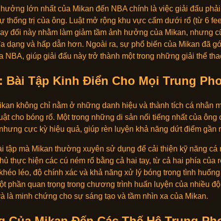
hưởng lớn nhất của Mikan đến NBA chính là việc giải đấu phải 
ự thống trị của ông. Luật mở rộng khu vực cấm dưới rổ (từ 6 feet
 thay đổi này nhằm làm giảm tầm ảnh hưởng của Mikan, nhưng 
 đa dạng và hấp dẫn hơn. Ngoài ra, sự phổ biến của Mikan đã g
 NBA, giúp giải đấu này trở thành một trong những giải thể tha
l: Bài Tập Kinh Điển Cho Mọi Trung Ph
ikan không chỉ nằm ở những danh hiệu và thành tích cá nhân
ật cho bóng rổ. Một trong những di sản nổi tiếng nhất của ông c
 nhưng cực kỳ hiệu quả, giúp rèn luyện khả năng dứt điểm gần r
 bài tập mà Mikan thường xuyên sử dụng để cải thiện kỹ năng cá
hủ thực hiện các cú ném rổ bằng cả hai tay, từ cả hai phía của r
 khéo léo, độ chính xác và khả năng xử lý bóng trong tình huốn
một phần quan trọng trong chương trình huấn luyện của nhiều đội
à là minh chứng cho sự sáng tạo và tầm nhìn xa của Mikan.
 Của Mikan Đến Các Thế Hệ Trung Ph