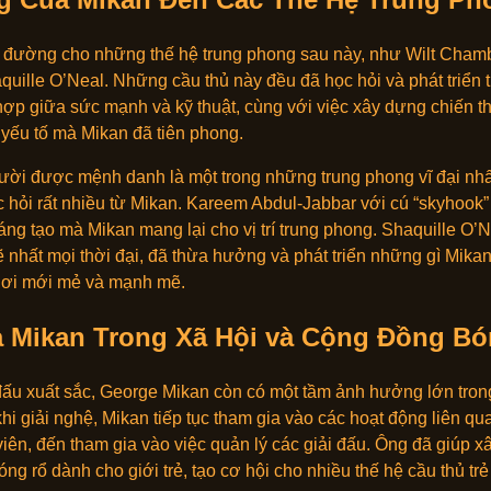
đường cho những thế hệ trung phong sau này, như Wilt Cham
quille O’Neal. Những cầu thủ này đều đã học hỏi và phát triển 
 hợp giữa sức mạnh và kỹ thuật, cùng với việc xây dựng chiến t
yếu tố mà Mikan đã tiên phong.
ười được mệnh danh là một trong những trung phong vĩ đại nhất
 hỏi rất nhiều từ Mikan. Kareem Abdul-Jabbar với cú “skyhook”
áng tạo mà Mikan mang lại cho vị trí trung phong. Shaquille O’
nhất mọi thời đại, đã thừa hưởng và phát triển những gì Mika
hơi mới mẻ và mạnh mẽ.
a Mikan Trong Xã Hội và Cộng Đồng B
đấu xuất sắc, George Mikan còn có một tầm ảnh hưởng lớn trong
hi giải nghệ, Mikan tiếp tục tham gia vào các hoạt động liên qu
iên, đến tham gia vào việc quản lý các giải đấu. Ông đã giúp x
ng rổ dành cho giới trẻ, tạo cơ hội cho nhiều thế hệ cầu thủ trẻ 