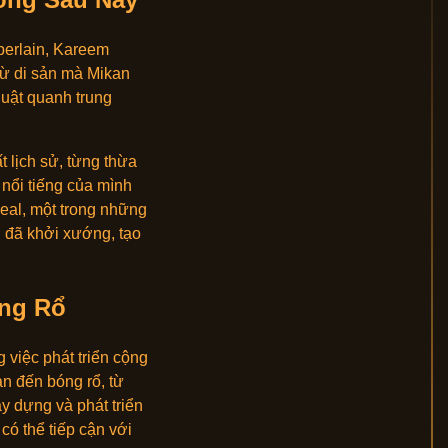
berlain, Kareem
từ di sản mà Mikan
huật quanh trung
 lịch sử, từng thừa
 nổi tiếng của mình
Neal, một trong những
n đã khởi xướng, tạo
óng Rổ
 việc phát triển cộng
an đến bóng rổ, từ
ây dựng và phát triển
có thể tiếp cận với