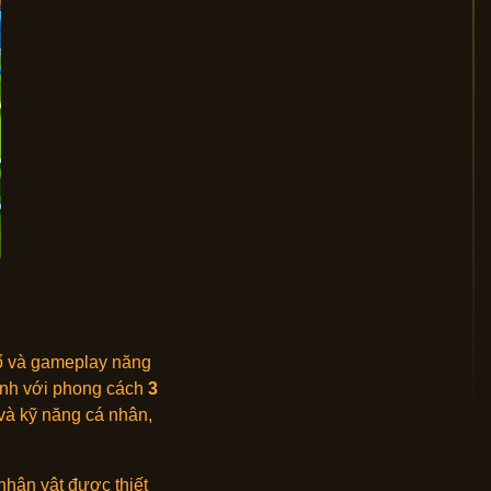
rổ và gameplay năng
tính với phong cách
3
 và kỹ năng cá nhân,
nhân vật được thiết