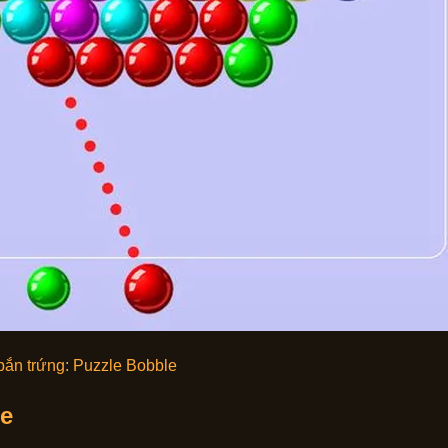
ắn trứng: Puzzle Bobble
ue