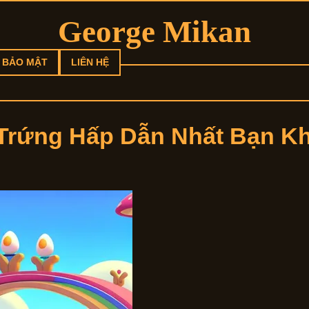
George Mikan
 BẢO MẬT
LIÊN HỆ
Trứng Hấp Dẫn Nhất Bạn K