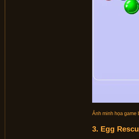
Ảnh minh họa game b
3. Egg Resc