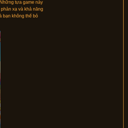
. Những tựa game này
y, phản xạ và khả năng
 bạn không thể bỏ