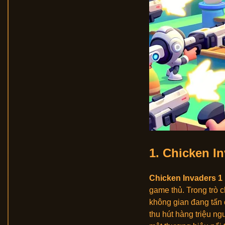
1. Chicken I
Chicken Invaders 1
game thủ. Trong trò c
không gian đang tấn 
thu hút hàng triệu ng