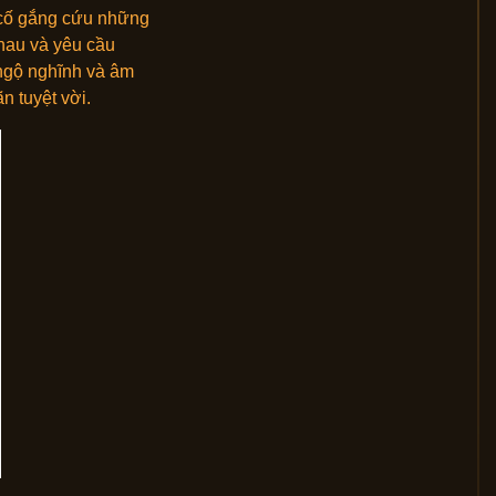
g cố gắng cứu những
nhau và yêu cầu
ngộ nghĩnh và âm
 tuyệt vời.