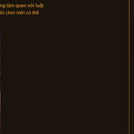
ng làm quen với luật
ời chơi mới có thể