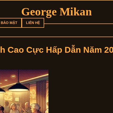
George Mikan
 BẢO MẬT
LIÊN HỆ
nh Cao Cực Hấp Dẫn Năm 2