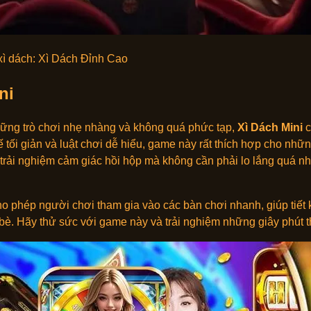
ì dách: Xì Dách Đỉnh Cao
ni
hững trò chơi nhẹ nhàng và không quá phức tạp,
Xì Dách Mini
c
ế tối giản và luật chơi dễ hiểu, game này rất thích hợp cho nh
rải nghiệm cảm giác hồi hộp mà không cần phải lo lắng quá nhi
o phép người chơi tham gia vào các bàn chơi nhanh, giúp tiết 
 bè. Hãy thử sức với game này và trải nghiệm những giây phút t