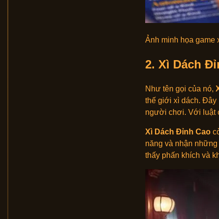
Ảnh minh họa game x
2. Xì Dách Đ
Như tên gọi của nó,
thế giới xì dách. Đây
người chơi. Với luật 
Xì Dách Đỉnh Cao
cò
năng và nhận những p
thấy phấn khích và 