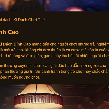
ì dách: Xì Dách Chơi Thẻ
ỉnh Cao
Xì Dách Đỉnh Cao
mang đến cho người chơi những trải nghiệm 
 là một trò chơi không chỉ đơn thuần là cá cược mà còn là cuộc c
chơi rõ ràng và đơn giản, game này thu hút rất nhiều người chơi
n thường xuyên tổ chức các giải đấu hấp dẫn, nơi người chơi c
hần thưởng giá trị. Sự cạnh tranh trong trò chơi này chắc chắ
không muốn ngừng chơi.