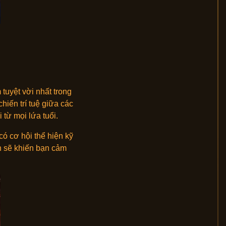
tuyệt vời nhất trong
hiến trí tuệ giữa các
 từ mọi lứa tuổi.
ó cơ hội thể hiện kỹ
n sẽ khiến bạn cảm