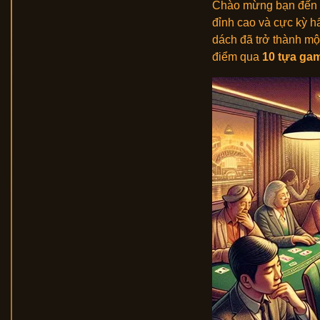
Chào mừng bạn đến
đỉnh cao và cực kỳ h
dách đã trở thành một
điểm qua
10 tựa gam