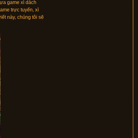
 tựa game xì dách
ame trực tuyến, xì
iết này, chúng tôi sẽ