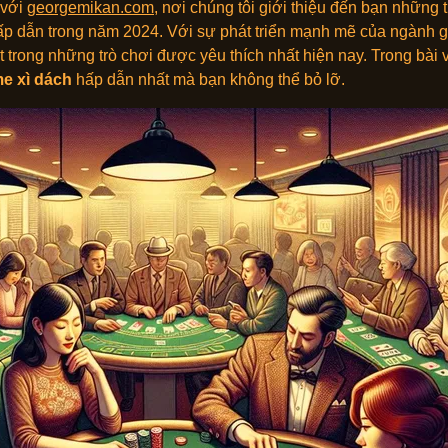
 với
georgemikan.com
, nơi chúng tôi giới thiệu đến bạn những
ấp dẫn trong năm 2024. Với sự phát triển mạnh mẽ của ngành g
 trong những trò chơi được yêu thích nhất hiện nay. Trong bài v
e xì dách
hấp dẫn nhất mà bạn không thể bỏ lỡ.