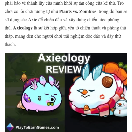
phải bảo vệ thành lũy của mình khỏi sự tấn công của kẻ thù. Trò
Plants vs. Zombies
chơi có lối chơi tương tự như
, trong đó bạn sẽ
sử dụng các Axie để chiến đấu và xây dựng chiến lược phòng
Axieology
thủ.
là sự kết hợp giữa yếu tố chiến thuật và phòng thủ
tháp, mang đến cho người chơi trải nghiệm độc đáo và đầy thử
thách.