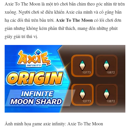
Axie To The Moon là một trò chơi bắn chim theo góc nhìn từ trên
xuống. Người chơi sẽ điều khiển Axie của mình và cố gắng bắn
Axie To The Moon
hạ các đối thủ trên bầu trời.
có lối chơi đơn
giản nhưng không kém phần thử thách, mang đến những phút
giây giải trí thú vị.
Ảnh minh họa game axie infinity: Axie To The Moon