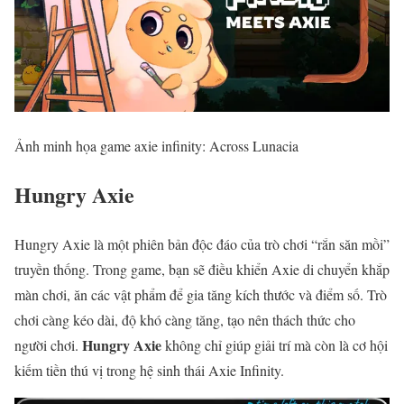
Ảnh minh họa game axie infinity: Across Lunacia
Hungry Axie
Hungry Axie là một phiên bản độc đáo của trò chơi “rắn săn mồi”
truyền thống. Trong game, bạn sẽ điều khiển Axie di chuyển khắp
màn chơi, ăn các vật phẩm để gia tăng kích thước và điểm số. Trò
chơi càng kéo dài, độ khó càng tăng, tạo nên thách thức cho
Hungry Axie
người chơi.
không chỉ giúp giải trí mà còn là cơ hội
kiếm tiền thú vị trong hệ sinh thái Axie Infinity.