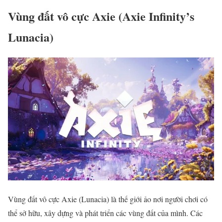
Vùng đất vô cực Axie (Axie Infinity’s
Lunacia)
Vùng đất vô cực Axie (Lunacia) là thế giới ảo nơi người chơi có
thể sở hữu, xây dựng và phát triển các vùng đất của mình. Các