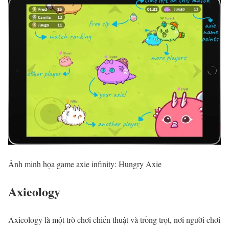
Ảnh minh họa game axie infinity: Hungry Axie
Axieology
Axieology là một trò chơi chiến thuật và trồng trọt, nơi người chơi