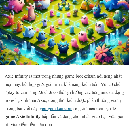
Axie Infinity là một trong những game blockchain nổi tiếng nhất
hiện nay, kết hợp giữa giải trí và khả năng kiếm tiền. Với cơ chế
“play-to-earn”, người chơi có thể tận hưởng các tựa game đa dạng
trong hệ sinh thái Axie, đồng thời kiếm được phần thưởng giá trị.
15
Trong bài viết này,
georgemikan.com
sẽ giới thiệu đến bạn
game Axie Infinity
hấp dẫn và đáng chơi nhất, giúp bạn vừa giải
trí, vừa kiếm tiền hiệu quả.