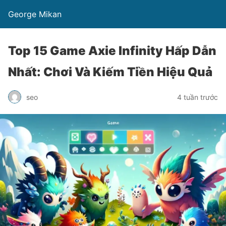
George Mikan
Top 15 Game Axie Infinity Hấp Dẫn
Nhất: Chơi Và Kiếm Tiền Hiệu Quả
seo
4 tuần trước